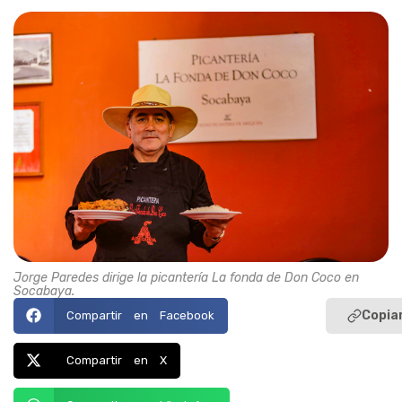
Jorge Paredes dirige la picantería La fonda de Don Coco en
Socabaya.
Copiar
Compartir en Facebook
Compartir en X