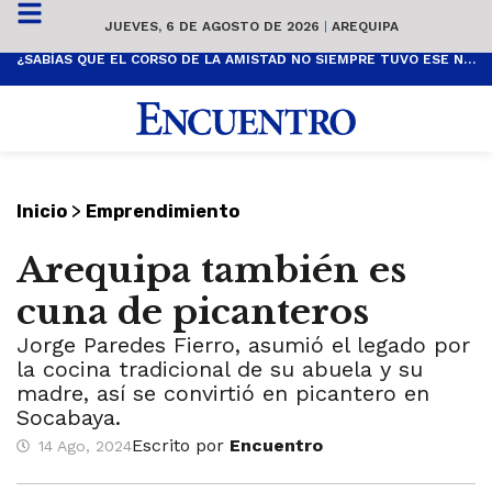
JUEVES, 6 DE AGOSTO DE 2026
|
AREQUIPA
¿SABÍAS QUE EL CORSO DE LA AMISTAD NO SIEMPRE TUVO ESE NOMBRE? ESTA ES SU HISTORIA
>
Inicio
Emprendimiento
Arequipa también es
cuna de picanteros
Jorge Paredes Fierro, asumió el legado por
la cocina tradicional de su abuela y su
madre, así se convirtió en picantero en
Socabaya.
Escrito por
Encuentro
14 Ago, 2024