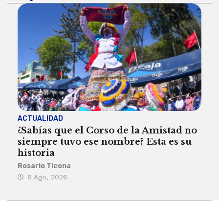
ACTUALIDAD
ACT
¿Sabías que el Corso de la Amistad no
Are
siempre tuvo ese nombre? Esta es su
deb
historia
Reda
Rosario Ticona
5 
6 Ago, 2026