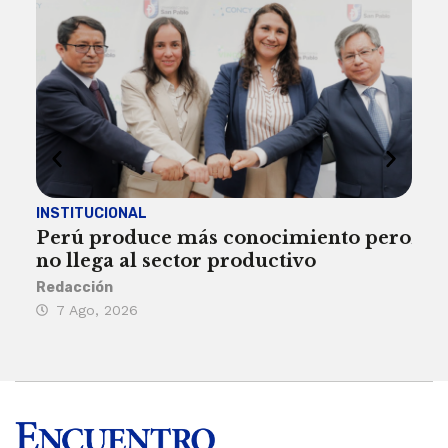
INSTITUCIONAL
ECO
Perú produce más conocimiento pero
Aum
no llega al sector productivo
de 
Redacción
Deys
7 Ago, 2026
6 