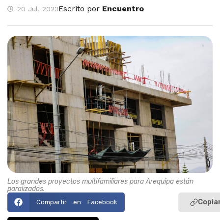
Escrito por
Encuentro
20 Jul, 2023
Los grandes proyectos multifamiliares para Arequipa están
paralizados.
Copiar
Compartir en Facebook