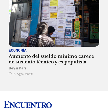
ECONOMÍA
ACT
Aumento del sueldo mínimo carece
¿Sa
de sustento técnico y es populista
sie
his
Deysi Pari
6 Ago, 2026
Rosa
6 