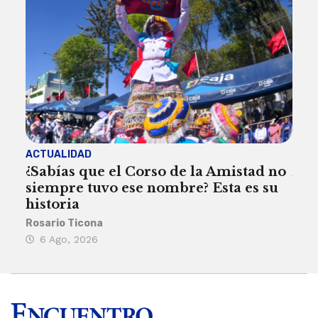
ACTUALIDAD
ACT
¿Sabías que el Corso de la Amistad no
Are
siempre tuvo ese nombre? Esta es su
deb
historia
Reda
Rosario Ticona
5 
6 Ago, 2026