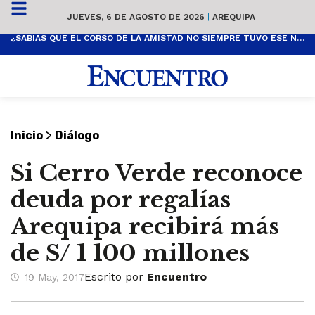
JUEVES, 6 DE AGOSTO DE 2026
|
AREQUIPA
¿SABÍAS QUE EL CORSO DE LA AMISTAD NO SIEMPRE TUVO ESE NOMBRE? ESTA ES SU HISTORIA
>
Inicio
Diálogo
Si Cerro Verde reconoce
deuda por regalías
Arequipa recibirá más
de S/ 1 100 millones
Escrito por
Encuentro
19 May, 2017