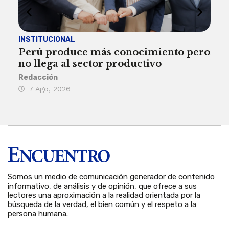
INSTITUCIONAL
ECO
Perú produce más conocimiento pero
Aum
no llega al sector productivo
de 
Redacción
Deys
7 Ago, 2026
6 
Somos un medio de comunicación generador de contenido
informativo, de análisis y de opinión, que ofrece a sus
lectores una aproximación a la realidad orientada por la
búsqueda de la verdad, el bien común y el respeto a la
persona humana.