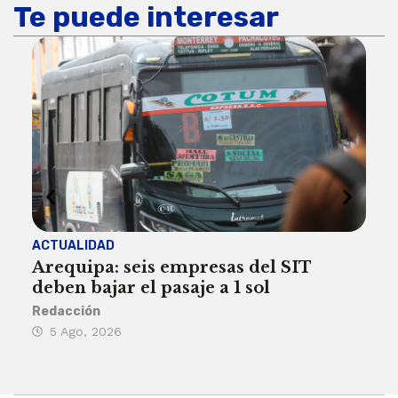
Te puede interesar
ACTUALIDAD
INST
Arequipa: seis empresas del SIT
FIL
deben bajar el pasaje a 1 sol
a A
Redacción
Reda
5 Ago, 2026
5 