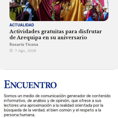
ACTUALIDAD
INST
Actividades gratuitas para disfrutar
Per
de Arequipa en su aniversario
no 
Rosario Ticona
Reda
7 Ago, 2026
7 
Somos un medio de comunicación generador de contenido
informativo, de análisis y de opinión, que ofrece a sus
lectores una aproximación a la realidad orientada por la
búsqueda de la verdad, el bien común y el respeto a la
persona humana.