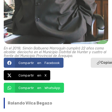
En el 2018, Simón Balbuena Marroquín cumplirá 22 años como
alcalde: dieciocho en el Municipio Distrital de Hunter y cuatro al
frente del Municipio Provincial de Arequipa.
Copiar
Compartir en Facebook
Compartir en X
Compartir en WhatsApp
Rolando Vilca Begazo