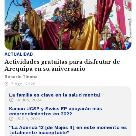
ACTUALIDAD
Actividades gratuitas para disfrutar de
Arequipa en su aniversario
Rosario Ticona
7 Ago, 2026
La familia es clave en la salud mental
14 Jun, 2024
Kaman UCSP y Swiss EP apoyarán más
emprendimientos en 2022
15 Dic, 2021
“La Adenda 13 [de Majes II] en este momento es
totalmente inaceptable”