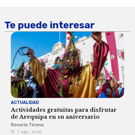
Te puede interesar
ACTUALIDAD
INST
Actividades gratuitas para disfrutar
Per
de Arequipa en su aniversario
no 
Rosario Ticona
Reda
7 Ago, 2026
7 