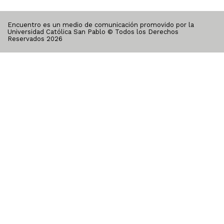
Encuentro es un medio de comunicación promovido por la
Universidad Católica San Pablo © Todos los Derechos
Reservados
2026