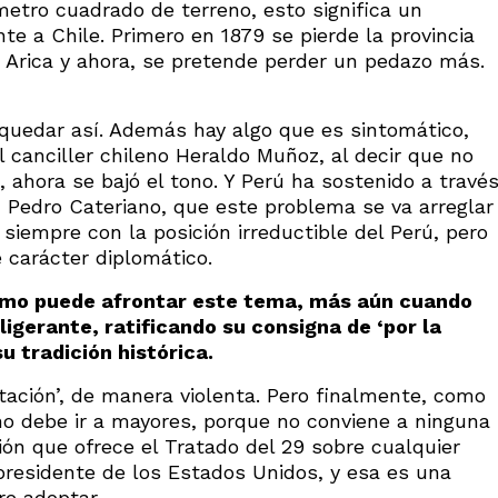
metro cuadrado de terreno, esto significa un
nte a Chile. Primero en 1879 se pierde la provincia
 Arica y ahora, se pretende perder un pedazo más.
 quedar así. Además hay algo que es sintomático,
 canciller chileno Heraldo Muñoz, al decir que no
 ahora se bajó el tono. Y Perú ha sostenido a travé
, Pedro Cateriano, que este problema se va arreglar
siempre con la posición irreductible del Perú, pero
e carácter diplomático.
cómo puede afrontar este tema, más aún cuando
igerante, ratificando su consigna de ‘por la
u tradición histórica.
rtación’, de manera violenta. Pero finalmente, como
no debe ir a mayores, porque no conviene a ninguna
ón que ofrece el Tratado del 29 sobre cualquier
 presidente de los Estados Unidos, y esa es una
re adoptar.