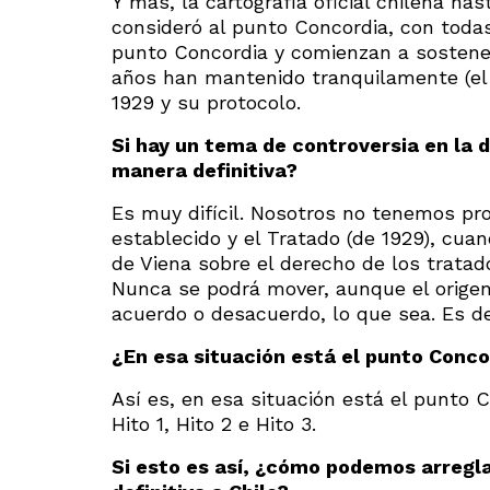
Y más, la cartografía oficial chilena ha
consideró al punto Concordia, con toda
punto Concordia y comienzan a sostener e
años han mantenido tranquilamente (el 
1929 y su protocolo.
Si hay un tema de controversia en la d
manera definitiva?
Es muy difícil. Nosotros no tenemos pr
establecido y el Tratado (de 1929), cua
de Viena sobre el derecho de los tratado
Nunca se podrá mover, aunque el origen d
acuerdo o desacuerdo, lo que sea. Es dec
¿En esa situación está el punto Conco
Así es, en esa situación está el punto Co
Hito 1, Hito 2 e Hito 3.
Si esto es así, ¿cómo podemos arregl