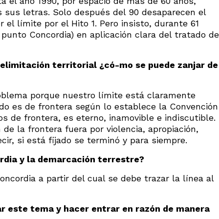
sta el año 1990, por espacio de más de 60 años,
s sus letras. Solo después del 90 desaparecen el
l límite por el Hito 1. Pero insisto, durante 61
punto Concordia) en aplicación clara del tratado de
elimitación territorial ¿có-mo se puede zanjar de
oblema porque nuestro límite está claramente
ndo es de frontera según lo establece la Convención
s de frontera, es eterno, inamovible e indiscutible.
e la frontera fuera por violencia, apropiación,
ir, si está fijado se terminó y para siempre.
rdia y la demarcación terrestre?
ncordia a partir del cual se debe trazar la línea al
ar este tema y hacer entrar en razón de manera