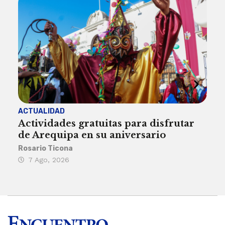
ACTUALIDAD
INST
Actividades gratuitas para disfrutar
Per
de Arequipa en su aniversario
no 
Rosario Ticona
Reda
7 Ago, 2026
7 