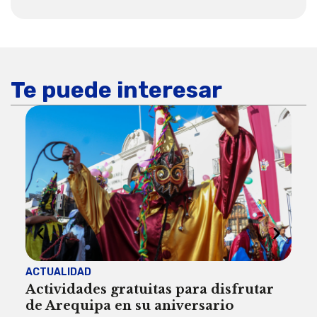
Te puede interesar
ACTUALIDAD
INST
Actividades gratuitas para disfrutar
Per
de Arequipa en su aniversario
no 