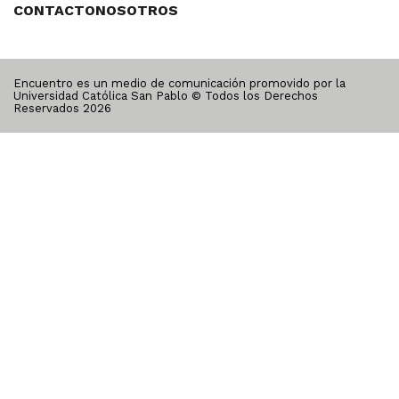
CONTACTO
NOSOTROS
Encuentro es un medio de comunicación promovido por la
Universidad Católica San Pablo © Todos los Derechos
Reservados
2026