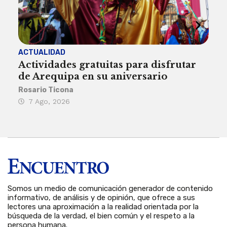
ACTUALIDAD
INST
Actividades gratuitas para disfrutar
Per
de Arequipa en su aniversario
no 
Rosario Ticona
Reda
7 Ago, 2026
7 
Somos un medio de comunicación generador de contenido
informativo, de análisis y de opinión, que ofrece a sus
lectores una aproximación a la realidad orientada por la
búsqueda de la verdad, el bien común y el respeto a la
persona humana.