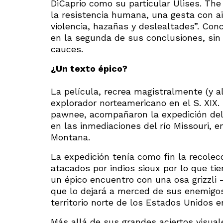
DiCaprio como su particular Ulises. The
la resistencia humana, una gesta con ai
violencia, hazañas y deslealtades”. Co
en la segunda de sus conclusiones, sin 
cauces.
¿Un texto épico?
La película, recrea magistralmente (y al
explorador norteamericano en el S. XIX.
pawnee, acompañaron la expedición del 
en las inmediaciones del río Missouri, e
Montana.
La expedición tenía como fin la recolec
atacados por indios sioux por lo que t
un épico encuentro con una osa grizzl
que lo dejará a merced de sus enemigos y
territorio norte de los Estados Unidos 
Más allá de sus grandes aciertos visual