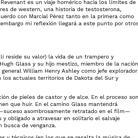
 Revenant es un viaje homérico hacia los límites de
res de western, una historia de testosterona,
ncuerdo con Marcial Pérez tanto en la primera como
embargo mi reflexión llegará a este punto por otro
lí reside su valor) la vida de un trampero y
 Hugh Glass y su hijo mestizo, miembro de la nació
general William Henry Ashley como jefe explorador
n los actuales territorios de Dakota del Sur y
ción de pieles de castor y de alce. En el proceso so
ienen que huir. En el camino Glass mantendrá
i —suceso asombrosamente retratado en el film—
 obligado a atravesar en solitario el salvaje
en busca de venganza.
es y técnicos (en los que se resalta la música de