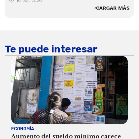
16 Jul, 2026
CARGAR MÁS
Te puede interesar
ECONOMÍA
ACT
Aumento del sueldo mínimo carece
¿Sa