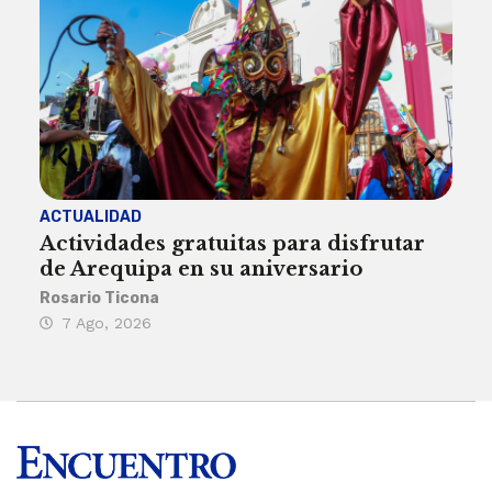
ACTUALIDAD
INST
Actividades gratuitas para disfrutar
Per
de Arequipa en su aniversario
no 
Rosario Ticona
Reda
7 Ago, 2026
7 