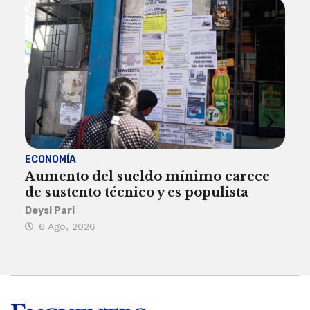
ECONOMÍA
ACT
Aumento del sueldo mínimo carece
¿Sa
de sustento técnico y es populista
sie
his
Deysi Pari
6 Ago, 2026
Rosa
6 