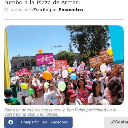
rumbo a la Plaza de Armas.
Escrito por
Encuentro
14 Abr, 2023
Como en anteriores ocasiones, la San Pablo participará en el
Corso por la Vida y la Familia.
Copiar
Compartir en Facebook