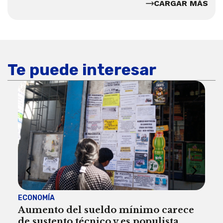
CARGAR MÁS
Te puede interesar
ECONOMÍA
ACT
Aumento del sueldo mínimo carece
¿Sa
de sustento técnico y es populista
sie