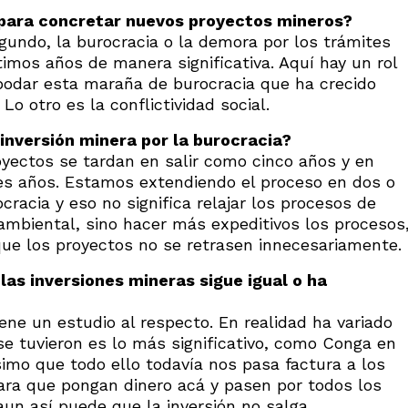
 para concretar nuevos proyectos mineros?
segundo, la burocracia o la demora por los trámites
mos años de manera significativa. Aquí hay un rol
podar esta maraña de burocracia que ha crecido
Lo otro es la conflictividad social.
inversión minera por la burocracia?
oyectos se tardan en salir como cinco años y en
es años. Estamos extendiendo el proceso en dos o
cracia y eso no significa relajar los procesos de
ambiental, sino hacer más expeditivos los procesos
que los proyectos no se retrasen innecesariamente.
 las inversiones mineras sigue igual o ha
tiene un estudio al respecto. En realidad ha variado
e tuvieron es lo más significativo, como Conga en
simo que todo ello todavía nos pasa factura a los
 para que pongan dinero acá y pasen por todos los
aun así puede que la inversión no salga.