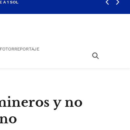
 A 1 SOL
FIL
FOTORREPORTAJE
mineros y no
uno