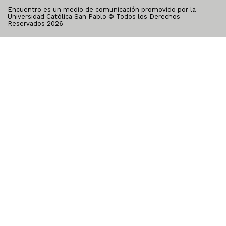
Encuentro es un medio de comunicación promovido por la
Universidad Católica San Pablo © Todos los Derechos
Reservados
2026