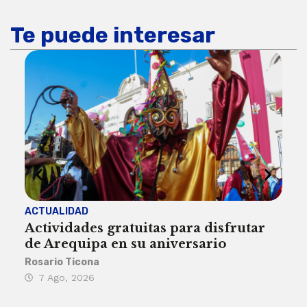
Te puede interesar
ACTUALIDAD
INST
Actividades gratuitas para disfrutar
Per
de Arequipa en su aniversario
no 
Rosario Ticona
Reda
7 Ago, 2026
7 