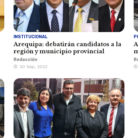
INSTITUCIONAL
P
Arequipa: debatirán candidatos a la
A
región y municipio provincial
m
Redacción
R
20 Sep, 2022