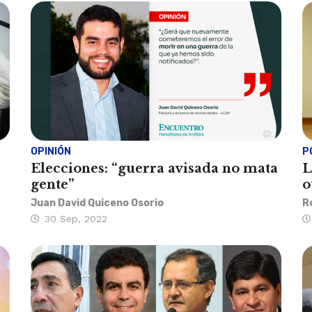
OPINIÓN
P
Elecciones: “guerra avisada no mata
L
gente”
o
Juan David Quiceno Osorio
R
30 Sep, 2022