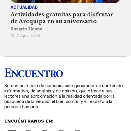
ACTUALIDAD
INST
Actividades gratuitas para disfrutar
Per
de Arequipa en su aniversario
no 
Rosario Ticona
Reda
7 Ago, 2026
7 
Somos un medio de comunicación generador de contenido
informativo, de análisis y de opinión, que ofrece a sus
lectores una aproximación a la realidad orientada por la
búsqueda de la verdad, el bien común y el respeto a la
persona humana.
ENCUÉNTRANOS EN: