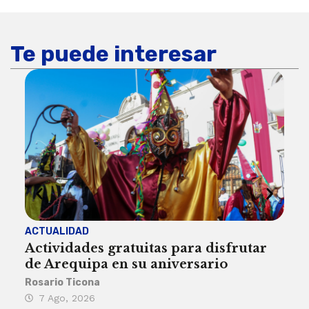
Te puede interesar
ACTUALIDAD
INST
Actividades gratuitas para disfrutar
Per
de Arequipa en su aniversario
no 
Rosario Ticona
Reda
7 Ago, 2026
7 