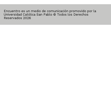
Encuentro es un medio de comunicación promovido por la
Universidad Católica San Pablo © Todos los Derechos
Reservados
2026