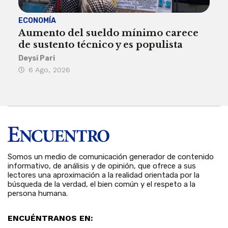
ECONOMÍA
ACT
Aumento del sueldo mínimo carece
¿Sa
de sustento técnico y es populista
sie
his
Deysi Pari
6 Ago, 2026
Rosa
6 
Somos un medio de comunicación generador de contenido
informativo, de análisis y de opinión, que ofrece a sus
lectores una aproximación a la realidad orientada por la
búsqueda de la verdad, el bien común y el respeto a la
persona humana.
ENCUÉNTRANOS EN: