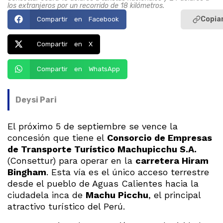
los extranjeros por un recorrido de 18 kilómetros.
Copiar
Compartir en Facebook
Compartir en X
Compartir en WhatsApp
Deysi Pari
El próximo 5 de septiembre se vence la
concesión que tiene el
Consorcio de Empresas
de Transporte Turístico Machupicchu S.A.
(Consettur) para operar en la
carretera Hiram
Bingham
. Esta vía es el único acceso terrestre
desde el pueblo de Aguas Calientes hacia la
ciudadela inca de
Machu Picchu
, el principal
atractivo turístico del Perú.