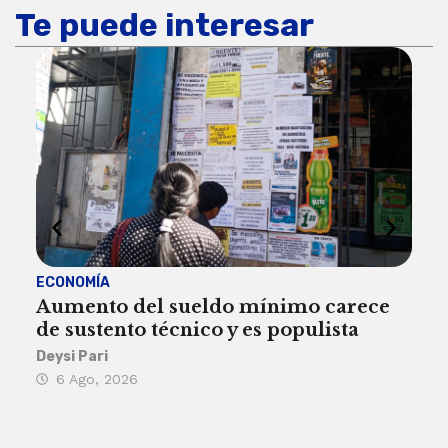
Te puede interesar
ECONOMÍA
ACT
Aumento del sueldo mínimo carece
¿Sa
de sustento técnico y es populista
sie
his
Deysi Pari
6 Ago, 2026
Rosa
6 