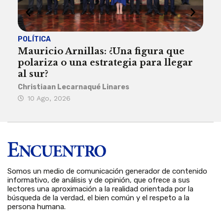
POLÍTICA
INST
Mauricio Arnillas: ¿Una figura que
Tun
polariza o una estrategia para llegar
año
al sur?
Reda
Christiaan Lecarnaqué Linares
10
10 Ago, 2026
Somos un medio de comunicación generador de contenido
informativo, de análisis y de opinión, que ofrece a sus
lectores una aproximación a la realidad orientada por la
búsqueda de la verdad, el bien común y el respeto a la
persona humana.