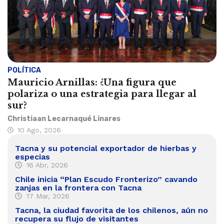
POLÍTICA
Mauricio Arnillas: ¿Una figura que
polariza o una estrategia para llegar al
sur?
Christiaan Lecarnaqué Linares
10 Ago, 2026
Tacna y su potencial exportador de hierbas y
especias
16 Abr, 2026
Chile inicia “Plan Escudo Fronterizo” cavando
zanjas en la frontera con Tacna
17 Mar, 2026
Tacna, la ciudad favorita de los chilenos, aún no
recupera su flujo de visitantes