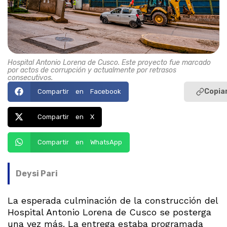
Hospital Antonio Lorena de Cusco. Este proyecto fue marcado
por actos de corrupción y actualmente por retrasos
consecutivos.
Copiar
Compartir en Facebook
Compartir en X
Compartir en WhatsApp
Deysi Pari
La esperada culminación de la construcción del
Hospital Antonio Lorena de Cusco se posterga
una vez más. La entrega estaba programada