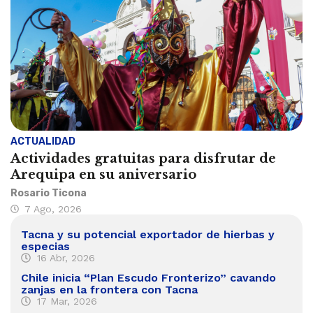
ACTUALIDAD
Actividades gratuitas para disfrutar de
Arequipa en su aniversario
Rosario Ticona
7 Ago, 2026
Tacna y su potencial exportador de hierbas y
especias
16 Abr, 2026
Chile inicia “Plan Escudo Fronterizo” cavando
zanjas en la frontera con Tacna
17 Mar, 2026