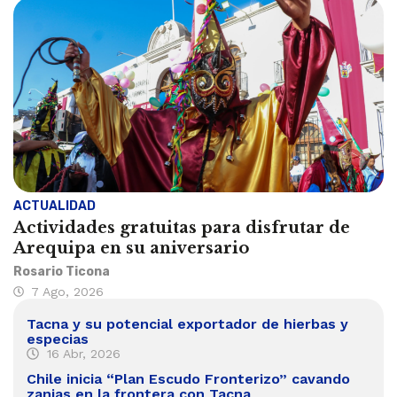
ACTUALIDAD
Actividades gratuitas para disfrutar de
Arequipa en su aniversario
Rosario Ticona
7 Ago, 2026
Tacna y su potencial exportador de hierbas y
especias
16 Abr, 2026
Chile inicia “Plan Escudo Fronterizo” cavando
zanjas en la frontera con Tacna