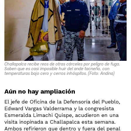
Challapalca recibe reos de otras cárceles por peligro de fuga.
Saben que es casi imposible huir del ande tacneño, con
temperaturas bajo cero y cerros inhóspitos. (Foto: Andina)
Aún no hay ampliación
El jefe de Oficina de la Defensoría del Pueblo,
Edward Vargas Valderrama y la congresista
Esmeralda Limachi Quispe, acudieron en una
visita inopinada a Challapalca esta semana.
Ambos refirieron que dentro y fuera del penal