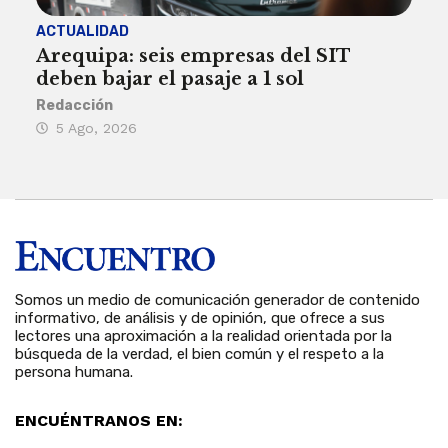
ACTUALIDAD
INST
Arequipa: seis empresas del SIT
FIL
deben bajar el pasaje a 1 sol
a A
Redacción
Reda
5 Ago, 2026
5 
Somos un medio de comunicación generador de contenido
informativo, de análisis y de opinión, que ofrece a sus
lectores una aproximación a la realidad orientada por la
búsqueda de la verdad, el bien común y el respeto a la
persona humana.
ENCUÉNTRANOS EN: