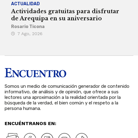
ACTUALIDAD
INST
Actividades gratuitas para disfrutar
Per
de Arequipa en su aniversario
no 
Rosario Ticona
Reda
7 Ago, 2026
7 
Somos un medio de comunicación generador de contenido
informativo, de análisis y de opinión, que ofrece a sus
lectores una aproximación a la realidad orientada por la
búsqueda de la verdad, el bien común y el respeto a la
persona humana.
ENCUÉNTRANOS EN: