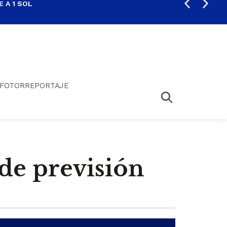
 A 1 SOL
FIL
FOTORREPORTAJE
a de previsión