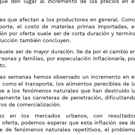
que den lugar al incremento de los precios en e
ores que afectan a los productores en general. Com
orte, el costo de materias primas importadas, e
ión por oferta suele ser de corta duración y termin
ducción también concluyen.
 suele ser de mayor duración. Se da por el cambio e
onas y familias, por especulación inflacionaria, po
tc.
timas semanas hemos observado un incremento en e
 como el transporte, los alimentos perecibles de l
ebe a los fenómenos naturales que han destruido l
iamente las carreteras de penetración, dificultand
ros de comercialización.
ez en los mercados urbanos, con resultado
la oferta, podemos esperar que esta inflación sea d
se de fenómenos naturales repetitivos, el problem