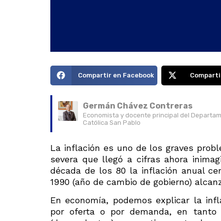
Compartir en Facebook
Comparti
Germán Chávez Contreras
Economista y docente principal del Departam
Católica San Pablo
La inflación es uno de los graves prob
severa que llegó a cifras ahora inima
década de los 80 la inflación anual ce
1990 (año de cambio de gobierno) alcanzó
En economía, podemos explicar la infl
por oferta o por demanda, en tanto 