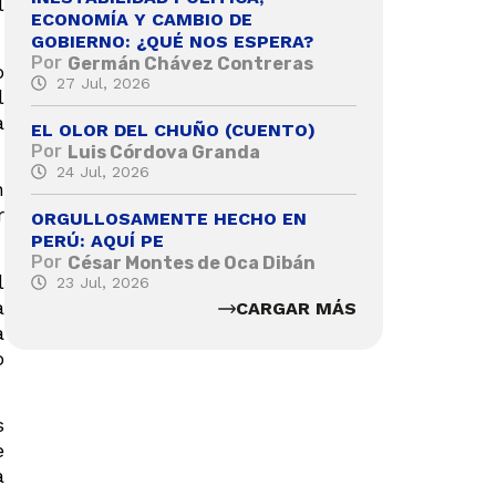
l
ECONOMÍA Y CAMBIO DE
GOBIERNO: ¿QUÉ NOS ESPERA?
Por
Germán Chávez Contreras
o
27 Jul, 2026
l
a
EL OLOR DEL CHUÑO (CUENTO)
Por
Luis Córdova Granda
24 Jul, 2026
n
r
ORGULLOSAMENTE HECHO EN
PERÚ: AQUÍ PE
Por
César Montes de Oca Dibán
l
23 Jul, 2026
a
CARGAR MÁS
a
o
s
e
a