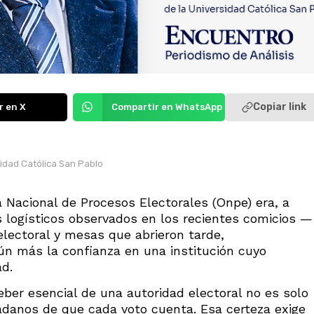
Copiar link
r en X
Compartir en WhatsApp
sidad Católica San Pablo
a Nacional de Procesos Electorales (Onpe) era, a
s logísticos observados en los recientes comicios —
electoral y mesas que abrieron tarde,
n más la confianza en una institución cuyo
ad.
eber esencial de una autoridad electoral no es solo
dadanos de que cada voto cuenta. Esa certeza exige