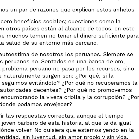
os un par de razones que explican estos anhelos.
 cero beneficios sociales; cuestiones como la
en otros países están al alcance de todos, en este
que muchos temen no tener el dinero suficiente para
 la salud de su entorno más cercano.
 autoestima de nosotros los peruanos. Siempre se
los peruanos no. Sentados en una banca de oro,
 problema peruano no pasa por los recursos, sino
e naturalmente surgen son: ¿Por qué, si la
, seguimos evitándolo? ¿Por qué no recuperamos la
r autoridades decentes? ¿Por qué no promovemos
ncumbrando la viveza criolla y la corrupción? ¿Po
 dónde podamos envejecer?
r las respuestas correctas, aunque el tiempo
oven barbero de esta historia, al que le da igual
dónde volver. No quisiera que estemos yendo en la
ntidad, sin juventud, sin amor propio y sin vida.