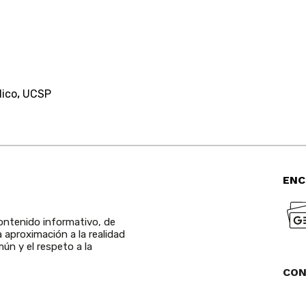
,
lico
UCSP
ENC
ntenido informativo, de
a aproximación a la realidad
ún y el respeto a la
CO