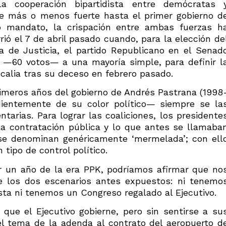
a cooperación bipartidista entre demócratas 
ue más o menos fuerte hasta el primer gobierno d
o mandato, la crispación entre ambas fuerzas h
ó el 7 de abril pasado cuando, para la elección de
 de Justicia, el partido Republicano en el Senad
a —60 votos— a una mayoría simple, para definir l
calia tras su deceso en febrero pasado.
rimeros años del gobierno de Andrés Pastrana (1998
dientemente de su color político— siempre se la
tarias. Para lograr las coaliciones, los presidente
 la contratación pública y lo que antes se llamaba
 se denominan genéricamente ‘mermelada’; con ell
 tipo de control político.
r un año de la era PPK, podríamos afirmar que no
 los dos escenarios antes expuestos: ni tenemo
sta ni tenemos un Congreso regalado al Ejecutivo.
que el Ejecutivo gobierne, pero sin sentirse a su
el tema de la adenda al contrato del aeropuerto d