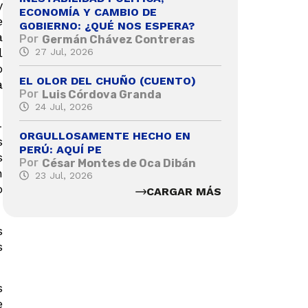
y
ECONOMÍA Y CAMBIO DE
e
GOBIERNO: ¿QUÉ NOS ESPERA?
a
Por
Germán Chávez Contreras
l
27 Jul, 2026
o
EL OLOR DEL CHUÑO (CUENTO)
a
Por
Luis Córdova Granda
24 Jul, 2026
-
ORGULLOSAMENTE HECHO EN
s
PERÚ: AQUÍ PE
s
Por
César Montes de Oca Dibán
n
23 Jul, 2026
o
CARGAR MÁS
s
s
s
e