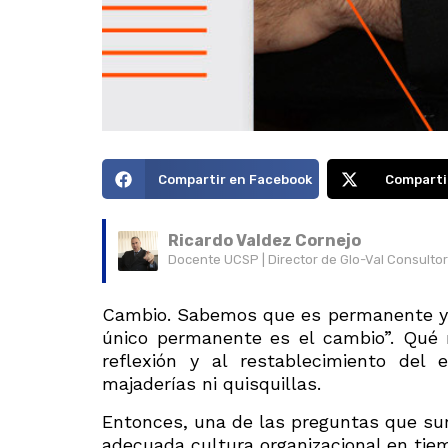
Compartir en Facebook
Comparti
Ricardo Valdez Cornejo
Docente UCSP | Director de Glo-Val Consulto
Cambio. Sabemos que es permanente y n
único permanente es el cambio”. Qué 
reflexión y al restablecimiento del 
majaderías ni quisquillas.
Entonces, una de las preguntas que sur
adecuada cultura organizacional en tiem