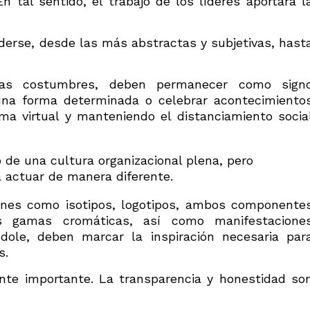
tal sentido, el trabajo de los líderes aportará l
erse, desde las más abstractas y subjetivas, hast
 las costumbres, deben permanecer como sign
 una forma determinada o celebrar acontecimiento
a virtual y manteniendo el distanciamiento socia
lo de una cultura organizacional plena, pero
 actuar de manera diferente.
nes como isotipos, logotipos, ambos componente
s gamas cromáticas, así como manifestacione
ndole, deben marcar la inspiración necesaria par
s.
te importante. La transparencia y honestidad so