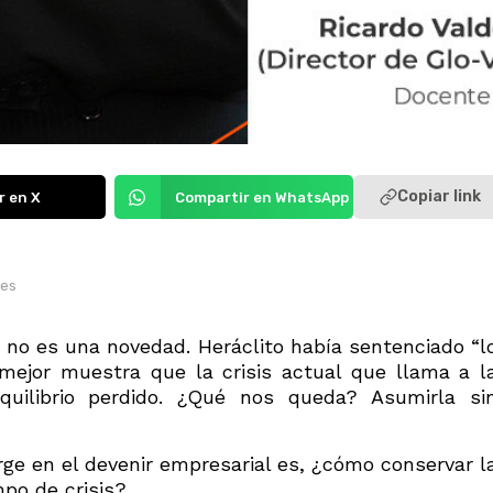
Copiar link
r en X
Compartir en WhatsApp
res
o es una novedad. Heráclito había sentenciado “l
mejor muestra que la crisis actual que llama a l
equilibrio perdido. ¿Qué nos queda? Asumirla si
ge en el devenir empresarial es, ¿cómo conservar l
po de crisis?