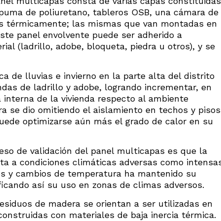
nel multicapas consta de varias capas constituidas
spuma de poliuretano, tableros OSB, una cámara de
adas térmicamente; las mismas que van montadas en
ste panel envolvente puede ser adherido a
al (ladrillo, adobe, bloqueta, piedra u otros), y se
 de lluvias e invierno en la parte alta del distrito
endas de ladrillo y adobe, logrando incrementar, en
 interna de la vivienda respecto al ambiente
a se dio omitiendo el aislamiento en techos y pisos
 puede optimizarse aún más el grado de calor en su
eso de validación del panel multicapas es que la
a a condiciones climáticas adversas como intensa
ntos y cambios de temperatura ha mantenido su
ificando así su uso en zonas de climas adversos.
residuos de madera se orientan a ser utilizadas en
construidas con materiales de baja inercia térmica.