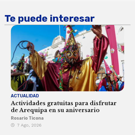
Te puede interesar
ACTUALIDAD
INST
Actividades gratuitas para disfrutar
Per
de Arequipa en su aniversario
no 
Rosario Ticona
Reda
7 Ago, 2026
7 