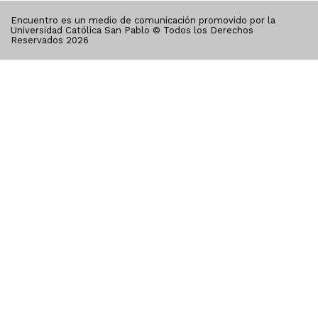
Encuentro es un medio de comunicación promovido por la
Universidad Católica San Pablo © Todos los Derechos
Reservados
2026