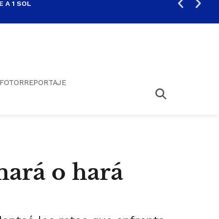
 A 1 SOL
FIL
FOTORREPORTAJE
rmará o hará