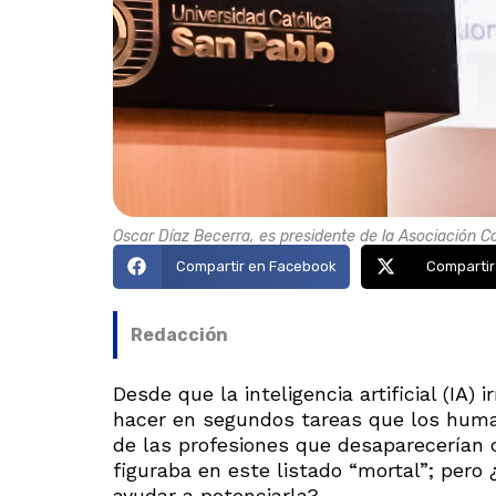
Oscar Díaz Becerra, es presidente de la Asociación Co
Compartir en Facebook
Compartir
Redacción
Desde que la inteligencia artificial (I
hacer en segundos tareas que los human
de las profesiones que desaparecerían c
figuraba en este listado “mortal”; pero 
ayudar a potenciarla?