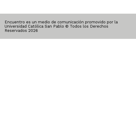
Encuentro es un medio de comunicación promovido por la
Universidad Católica San Pablo © Todos los Derechos
Reservados
2026