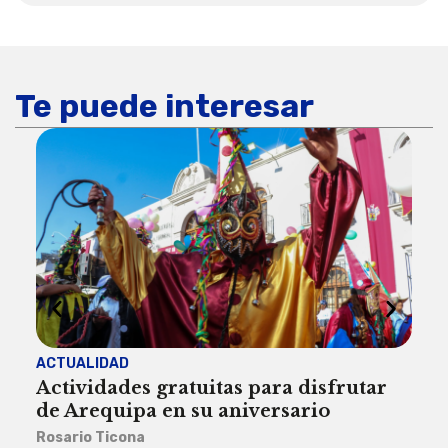
Te puede interesar
ACTUALIDAD
INST
Actividades gratuitas para disfrutar
Per
de Arequipa en su aniversario
no 
Rosario Ticona
Reda