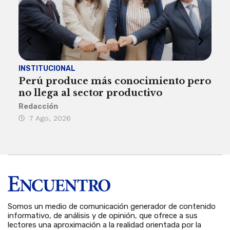
INSTITUCIONAL
ECO
Perú produce más conocimiento pero
Aum
no llega al sector productivo
de 
Redacción
Deys
7 Ago, 2026
6 
Somos un medio de comunicación generador de contenido
informativo, de análisis y de opinión, que ofrece a sus
lectores una aproximación a la realidad orientada por la