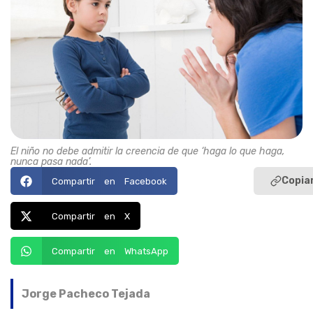
El niño no debe admitir la creencia de que ‘haga lo que haga,
nunca pasa nada’.
Copiar
Compartir en Facebook
Compartir en X
Compartir en WhatsApp
Jorge Pacheco Tejada