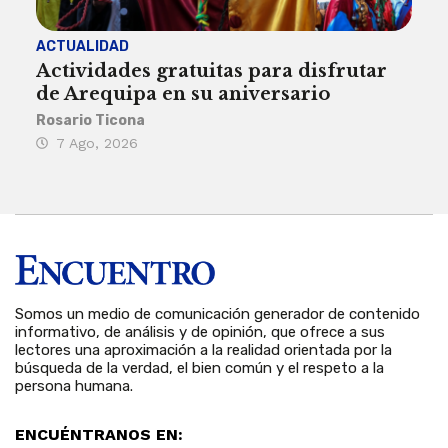
ACTUALIDAD
INST
Actividades gratuitas para disfrutar
Per
de Arequipa en su aniversario
no 
Rosario Ticona
Reda
7 Ago, 2026
7 
Somos un medio de comunicación generador de contenido
informativo, de análisis y de opinión, que ofrece a sus
lectores una aproximación a la realidad orientada por la
búsqueda de la verdad, el bien común y el respeto a la
persona humana.
ENCUÉNTRANOS EN: