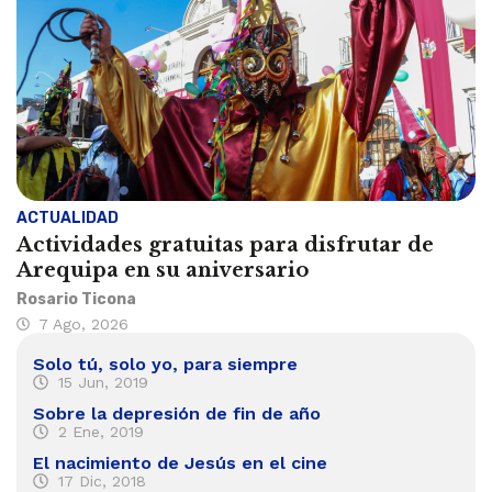
ACTUALIDAD
Actividades gratuitas para disfrutar de
Arequipa en su aniversario
Rosario Ticona
7 Ago, 2026
Solo tú, solo yo, para siempre
15 Jun, 2019
Sobre la depresión de fin de año
2 Ene, 2019
El nacimiento de Jesús en el cine
17 Dic, 2018