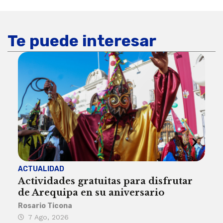
Te puede interesar
ACTUALIDAD
INST
Actividades gratuitas para disfrutar
Per
de Arequipa en su aniversario
no 
Rosario Ticona
Reda
7 Ago, 2026
7 