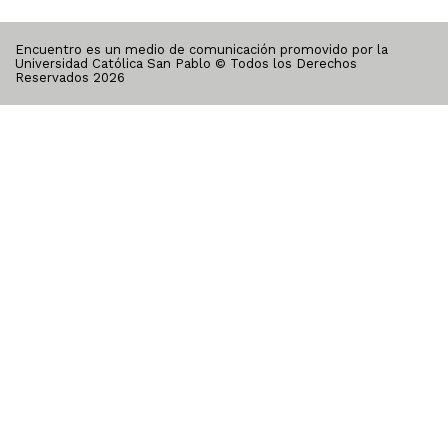
Encuentro es un medio de comunicación promovido por la
Universidad Católica San Pablo © Todos los Derechos
Reservados
2026