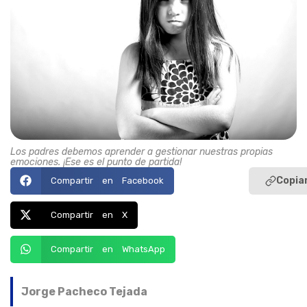
Los padres debemos aprender a gestionar nuestras propias
emociones. ¡Ese es el punto de partida!
Copiar
Compartir en Facebook
Compartir en X
Compartir en WhatsApp
Jorge Pacheco Tejada