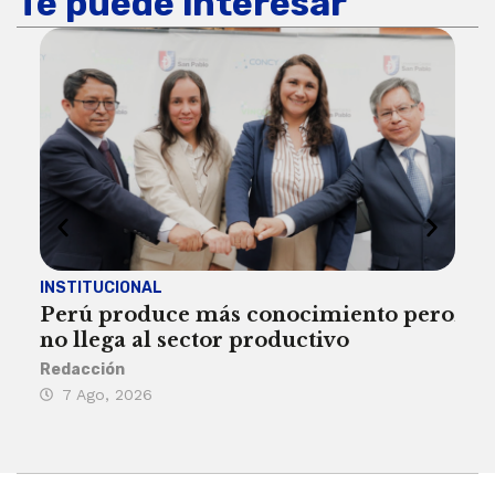
Te puede interesar
INSTITUCIONAL
ECO
Perú produce más conocimiento pero
Aum
no llega al sector productivo
de 
Redacción
Deys
7 Ago, 2026
6 