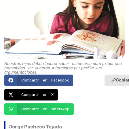
Nuestros hijos deben ‘querer saber’, esforzarse para juzgar con
honestidad, ser sinceros, interesarse por perfilar sus
argumentaciones.
Copiar
Compartir en Facebook
Compartir en X
Compartir en WhatsApp
Jorge Pacheco Tejada