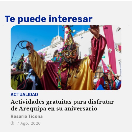
Te puede interesar
ACTUALIDAD
INST
Actividades gratuitas para disfrutar
Per
de Arequipa en su aniversario
no 
Rosario Ticona
Reda
7 Ago, 2026
7 