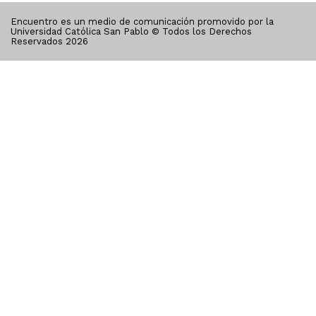
Encuentro es un medio de comunicación promovido por la
Universidad Católica San Pablo © Todos los Derechos
Reservados
2026