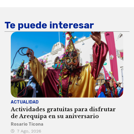
Te puede interesar
ACTUALIDAD
INST
Actividades gratuitas para disfrutar
Per
de Arequipa en su aniversario
no 
Rosario Ticona
Reda
7 Ago, 2026
7 