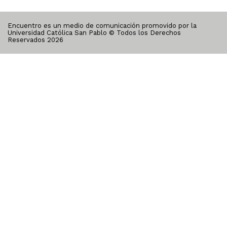
Encuentro es un medio de comunicación promovido por la
Universidad Católica San Pablo © Todos los Derechos
Reservados
2026