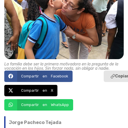
La familia debe ser la primera motivadora en la pregunta de la
vocación en los hijos. Sin forzar nada, sin obligar a nadie.
Copiar
Compartir en Facebook
Compartir en X
Compartir en WhatsApp
Jorge Pacheco Tejada