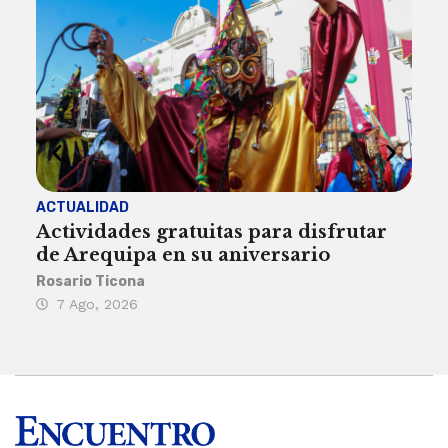
ACTUALIDAD
INST
Actividades gratuitas para disfrutar
Per
de Arequipa en su aniversario
no 
Rosario Ticona
Reda
7 Ago, 2026
7 