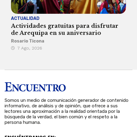
ACTUALIDAD
INST
Actividades gratuitas para disfrutar
Per
de Arequipa en su aniversario
no 
Rosario Ticona
Reda
7 Ago, 2026
7 
Somos un medio de comunicación generador de contenido
informativo, de análisis y de opinión, que ofrece a sus
lectores una aproximación a la realidad orientada por la
búsqueda de la verdad, el bien común y el respeto a la
persona humana.