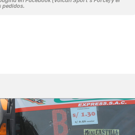
página en Facebook (Volcán Sport’s Force) y el
s pedidos.