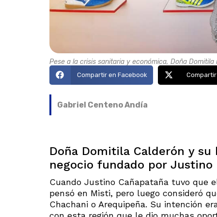
Pese a la crisis sanitaria y económica, Doña Domitil
Compartir en Facebook
Compartir
Gabriel Centeno Andía
Doña Domitila Calderón y su h
negocio fundado por Justino
Cuando Justino Cañapataña tuvo que el
pensó en Misti, pero luego consideró q
Chachani o Arequipeña. Su intención er
con esta región que le dio muchas oport