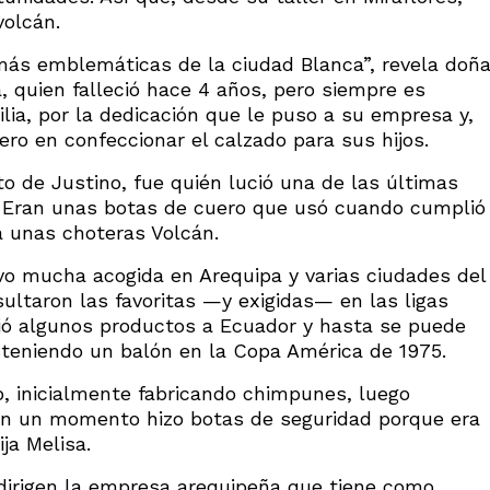
volcán.
 más emblemáticas de la ciudad Blanca”, revela doñ
 quien falleció hace 4 años, pero siempre es
ia, por la dedicación que le puso a su empresa y,
ero en confeccionar el calzado para sus hijos.
o de Justino, fue quién lució una de las últimas
. Eran unas botas de cuero que usó cuando cumplió
a unas choteras Volcán.
o mucha acogida en Arequipa y varias ciudades del
sultaron las favoritas —y exigidas— en las ligas
ió algunos productos a Ecuador y hasta se puede
steniendo un balón en la Copa América de 1975.
, inicialmente fabricando chimpunes, luego
 En un momento hizo botas de seguridad porque era
ja Melisa.
dirigen la empresa arequipeña que tiene como