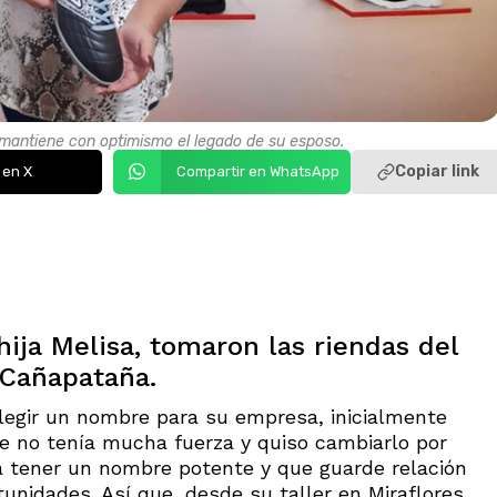
a mantiene con optimismo el legado de su esposo.
Copiar link
 en X
Compartir en WhatsApp
ija Melisa, tomaron las riendas del
 Cañapataña.
egir un nombre para su empresa, inicialmente
ue no tenía mucha fuerza y quiso cambiarlo por
a tener un nombre potente y que guarde relación
unidades. Así que, desde su taller en Miraflores,