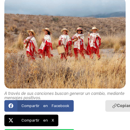
A través de sus canciones buscan generar un cambio, mediante
mensajes positivos.
Copiar
Compartir en Facebook
Compartir en X