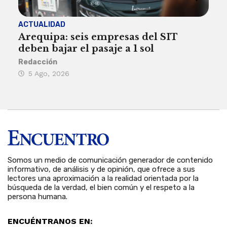
ACTUALIDAD
INST
Arequipa: seis empresas del SIT
FIL
deben bajar el pasaje a 1 sol
a A
Redacción
Reda
5 Ago, 2026
5 
Somos un medio de comunicación generador de contenido
informativo, de análisis y de opinión, que ofrece a sus
lectores una aproximación a la realidad orientada por la
búsqueda de la verdad, el bien común y el respeto a la
persona humana.
ENCUÉNTRANOS EN: