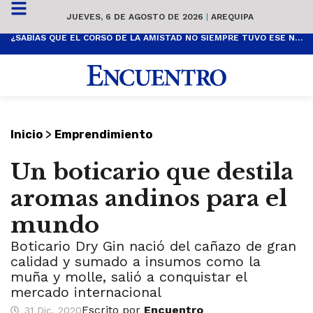
JUEVES, 6 DE AGOSTO DE 2026
|
AREQUIPA
¿SABÍAS QUE EL CORSO DE LA AMISTAD NO SIEMPRE TUVO ESE NOMBRE? ESTA ES SU HISTORIA
>
Inicio
Emprendimiento
Un boticario que destila
aromas andinos para el
mundo
Boticario Dry Gin nació del cañazo de gran
calidad y sumado a insumos como la
muña y molle, salió a conquistar el
mercado internacional
Escrito por
Encuentro
31 Dic, 2020