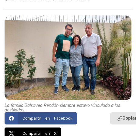
La familia Jalsovec Rendón siempre estuvo vinculada a los
destilados.
Copiar
Compartir en Facebook
Compartir en X